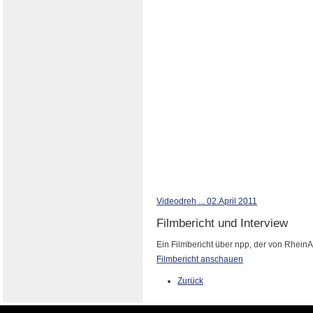
Videodreh ... 02.April 2011
Filmbericht und Interview
Ein Filmbericht über npp, der von RheinA
Filmbericht anschauen
Zurück