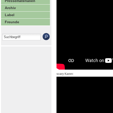
Pressematerialien
Archiv
Label
Freunde
scary Karen: