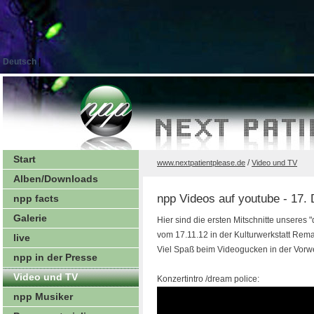
Deutsch
|
Start
/
www.nextpatientplease.de
Video und TV
Alben/Downloads
npp Videos auf youtube - 17
npp facts
Galerie
Hier sind die ersten Mitschnitte unseres 
vom 17.11.12 in der Kulturwerkstatt Rem
live
Viel Spaß beim Videogucken in der Vorwe
npp in der Presse
Video und TV
Konzertintro /dream police:
npp Musiker