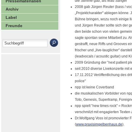
Pressematerialien
die Stimme gab, als lead Sänger
2008 gab Jürgen Reuter (bass / vo
Archiv
„Projektcharakter" ablegen könne. 
Label
Bühne bringen, wozu noch einige Mu
Freunde
und Jürgen Reuter sollte sich der 
den beide schon von vielen gemein
sagte spontan seine Mitarbeit zu. A
gestrafft, neue Riffs und Grooves e
frischer und „live-tauglicher" darst
(leadvocals / acoustic guitar) und K
2009 Gründung der "next patient p
seit 2010 diverse Livekonzerte mit 
17.11.2012 Veröffentlichung des dr
police"
npp ist keine Coverband
die musikalischen Vorbilder von npp
Toto, Genesis, Supertramp, Foreign
npp spielt "new times rock" = Rock
verschmilzt mit engagierten Texten
Dr.Wolfgang Voss ist promovierter F
(
www.praxisimgelbenhaus.de
).