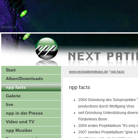
Deutsch
|
Start
/
www.nextpatientplease.de
npp facts
Alben/Downloads
npp facts
npp facts
Galerie
2004 Gründung des Soloprojektes "n
live
productions durch Wolfgang Voss
npp in der Presse
seit Gründung Unterstützung diverse
Förderkreis Bonn
Video und TV
2004 erstes Projektalbum "it's only
npp Musiker
2007 zweites Projektalbum "give a li